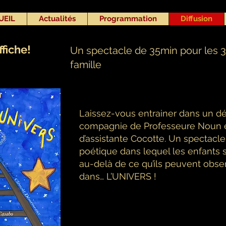
UEIL
Actualités
Programmation
Diffusion
ffiche!
Un spectacle de 35min pour les 3-
famille
Laissez-vous entrainer dans un d
compagnie de Professeure Noun e
d’assistante Cocotte. Un spectacle i
poétique dans lequel les enfants s
au-delà de ce qu’ils peuvent obse
dans… L’UNIVERS !