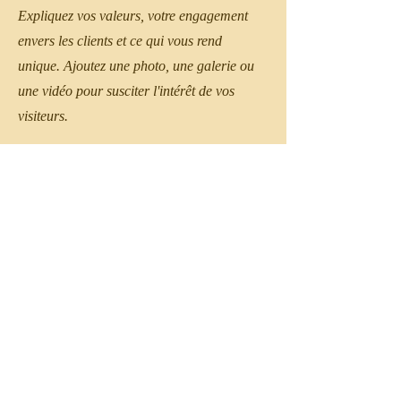
Expliquez vos valeurs, votre engagement
envers les clients et ce qui vous rend
unique. Ajoutez une photo, une galerie ou
une vidéo pour susciter l'intérêt de vos
visiteurs.
Contact
Je suis toujours à la recherche de nouvelles
opportunités. Contactez-moi.
info@monsite.fr
01 23 45 67 89